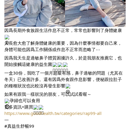
因爲長期外食族跟生活作息不正常，常常也影響到了身體健康
人長愈大愈了解身體健康的重要，因為什麼事情都要自己來，
身體可能也因爲工作關係或作息不正常而忽略了⋯
因爲我天生是過敏鼻子體質困擾許久，於是我朋友推薦它，也
開始接觸這健康的益生菌
一盒30份，我吃了一個月超級有感，鼻子過敏的問題（尤其在
冬天）已改善許多。還有因爲外食跟作息影響，便秘跟拉肚子
的種種狀況也比較沒再發生影響
如果有跟我ㄧ樣狀況的朋友，可以試試看喔～
孕婦也可以食用
更多資訊+購買
https://www.goodhealth.tw/categories/rap99-all
—
#真益生舒暢99