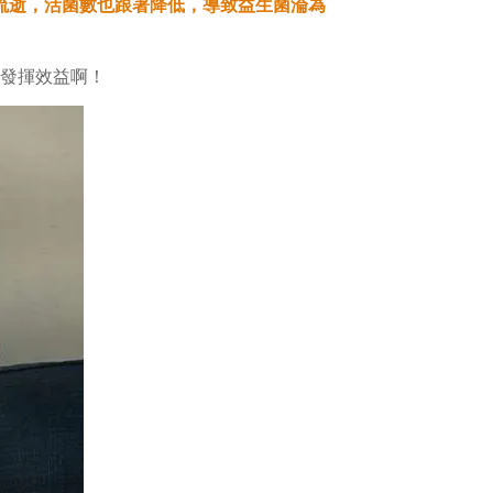
流逝，活菌數也跟著降低，導致益生菌淪為
發揮效益啊！