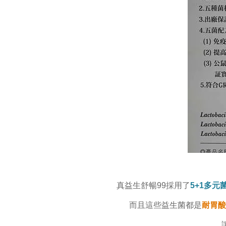
真益生舒暢99採用了
5+1多元
而且這些益生菌都是
耐胃酸