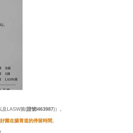
以及LASW菌(
證號I463987
)）。
好菌在腸胃道的停留時間
。
！