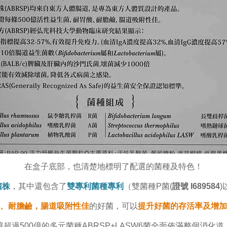
在盒子底部，也清楚地標明了配選的菌種及特色！
菌株
，其中還包含了
雙專利菌種專利
（雙菌種P菌(
證號 I689584
)
、耐膽鹼，腸道吸附性佳
的好菌，可以
提升好菌的存活率及增加
讓超過500億的多元菌種ABRSP+LASW6菌全面佈滿整個消化道