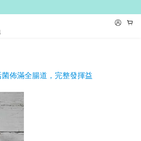
題
元活菌佈滿全腸道，完整發揮益