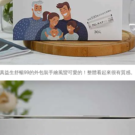
真益生舒暢99的外包裝手繪風蠻可愛的！整體看起來很有質感