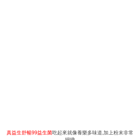
真益生舒暢99益生菌
吃起來就像養樂多味道,加上粉末非常
細緻