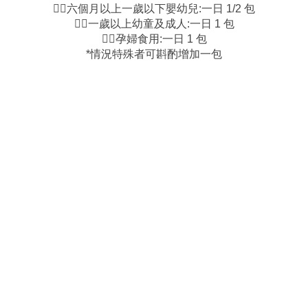
👉🏻六個月以上一歲以下嬰幼兒:一日 1/2 包
👉🏻一歲以上幼童及成人:一日 1 包
👉🏻孕婦食用:一日 1 包
*情況特殊者可斟酌增加一包