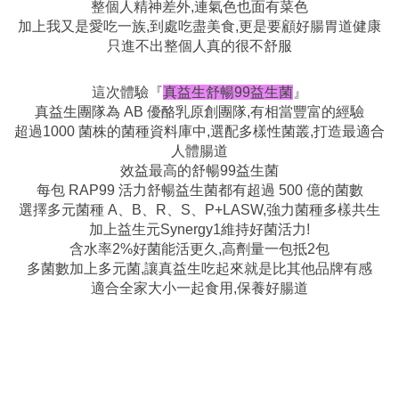
整個人精神差外,連氣色也面有菜色
加上我又是愛吃一族,到處吃盡美食,更是要顧好腸胃道健康
只進不出整個人真的很不舒服
這次體驗『
真益生舒暢99益生菌
』
真益生團隊為 AB 優酪乳原創團隊,有相當豐富的經驗
超過1000 菌株的菌種資料庫中,選配多樣性菌叢,打造最適合
人體腸道
效益最高的舒暢99益生菌
每包 RAP99 活力舒暢益生菌都有超過 500 億的菌數
選擇多元菌種 A、B、R、S、P+LASW,強力菌種多樣共生
加上益生元Synergy1維持好菌活力!
含水率2%好菌能活更久,高劑量一包抵2包
多菌數加上多元菌,讓真益生吃起來就是比其他品牌有感
適合全家大小一起食用,保養好腸道