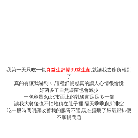
我第一天只吃一包
真益生舒暢99益生菌
,就讓我去廁所報到
了
真的有讓我嚇到ㄟ,這種舒暢感真的讓人心情很愉悅
好菌多了自然壞菌也會減少
一包容量3g,比市面上的乳酸菌足足多一倍
讓我大餐後也不怕堆積在肚子裡,隔天乖乖廁所排空
吃一段時間明顯改善我的腸胃不適,現在擺脫了脹氣跟排便
不順暢問題