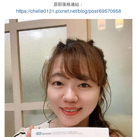
原部落格連結：
https://chelle0131.pixnet.net/blog/post/69570958