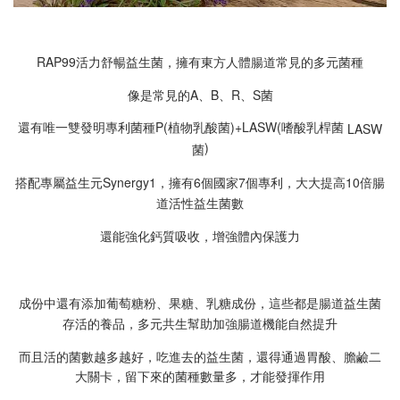
RAP99活力舒暢益生菌，擁有東方人體腸道常見的多元菌種
像是常見的A、B、R、S菌
還有唯一雙發明專利菌種P(植物乳酸菌)+LASW(嗜酸乳桿菌
LASW
)
菌
搭配專屬益生元Synergy1，擁有6個國家7個專利，大大
提高10倍腸
道活性益生菌數
還能強化鈣質吸收，
增強體內保護力
成份中還有添加葡萄糖粉、果糖、乳糖成份，這些都是腸道益生菌
存活的養品，多元共生
幫助加強腸道機能自然提升
而且活的菌數越多越好，吃進去的益生菌，還得通過胃酸、膽鹼二
大關卡，
留下來的菌種數量多，才能發揮作用