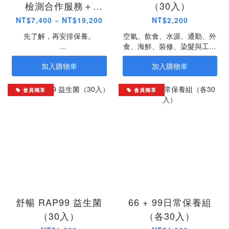
檢測合作服務＋
（30入）
LPD66益生菌
NT$7,400 ~ NT$19,200
NT$2,200
先了解，再安排保養。
空氣、飲食、水源、通勤、外
食、海鮮、裝修、染髮與工作
檢測保養組結合重金屬檢測合
環境，很多生活接觸不能完全
加入購物車
加入購物車
作服務＋LPD66 益生菌，適
避開。真正重要的，不是因為
合重視空氣、飲食、水源、海
焦慮才開始，而是在了解日常
鮮、裝修、染髮與工作環境等
環境來源之後，建立更穩定的
會員獨享
會員獨享
生活來源的人。
日常保養習慣。
檢測合作服務由大安聯合醫事
LPD66 以 LP66／LD66 兩株
檢驗所提供，報告由檢驗所出
五國專利乳酸菌菌株為核心，
具，作為個人健康管理參考；
由 AB 優酪乳原創團隊研發。
真益生為合作通路，協助提供
不同於多數著重排便、菌數與
組合資訊與購買流程。
消化道保養的益生菌，LPD66
從重金屬相關議題與日常腸道
LPD66 由 AB 優酪乳原創團隊
保養思維出發，提供更有識別
研發，以 LP66／LD66 兩株
度的日常保養選擇。
五國專利乳酸菌為核心，作為
舒暢 RAP99 益生菌
66 + 99日常保養組
日常環境健康保養選擇。
✅ LP66／LD66 五國專利乳酸
（30入）
（各30入）
菌菌株