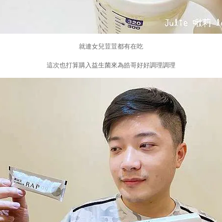
就連女兒荳荳都有在吃
這次也打算購入益生菌來為皓哥好好調理調理