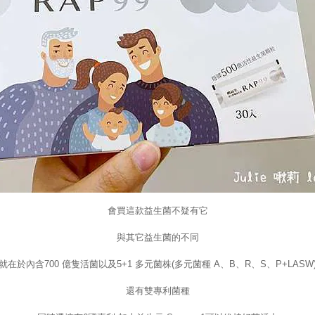
會買這款益生菌不疑有它
與其它益生菌的不同
就在於內含700 億隻活菌以及5+1 多元菌株(多元菌種 A、B、R、S、P+LASW
還有雙專利菌種