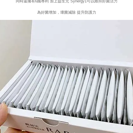
同時還擁有6國專利 加上益生元 Synergy1可以維持好菌活力
為好菌增加，壞菌減除 提升防護力