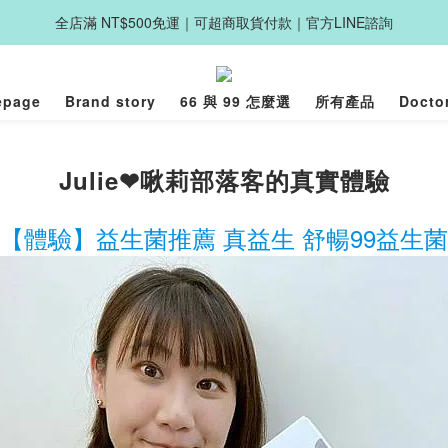
全店滿 NT$500免運｜可超商取貨付款｜官方LINE諮詢
epage
Brand story
66 與 99 怎麼選
所有產品
Docto
Julie❤啾莉部落客的真實體驗
【體驗】益生菌推薦 真益生 舒暢99益生菌