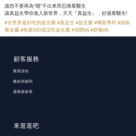
讓您不要再為"嗯"不出來而忍痛看醫生
讓真益生帶你進入新世界，天天『真益生』，好過看醫生!
#全世界最好吃的益生菌
#真益生
#益生菌
#獨家專利
#排除
重金屬
#每條500億活性益生菌
#清體66
#舒暢99
顧客服務
購買須知
條款與細則
退換貨政策
來逛逛吧