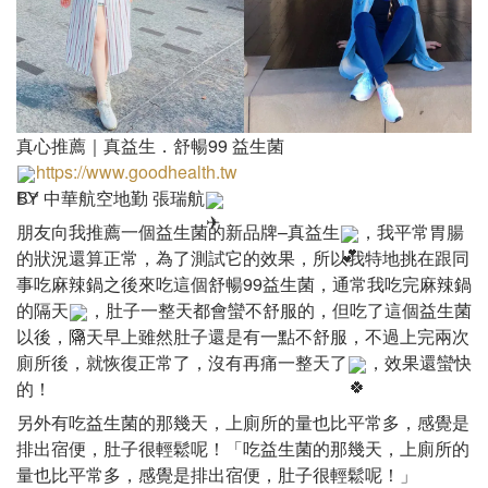
真心推薦｜真益生．舒暢99 益生菌
https://www.goodhealth.tw
BY 中華航空地勤 張瑞航
朋友向我推薦一個益生菌的新品牌–真益生
，我平常胃腸
的狀況還算正常，為了測試它的效果，所以我特地挑在跟同
事吃麻辣鍋之後來吃這個舒暢99益生菌，通常我吃完麻辣鍋
的隔天
，肚子一整天都會蠻不舒服的，但吃了這個益生菌
以後，隔天早上雖然肚子還是有一點不舒服，不過上完兩次
廁所後，就恢復正常了，沒有再痛一整天了
，效果還蠻快
的！
另外有吃益生菌的那幾天，上廁所的量也比平常多，感覺是
排出宿便，肚子很輕鬆呢！「吃益生菌的那幾天，上廁所的
量也比平常多，感覺是排出宿便，肚子很輕鬆呢！」